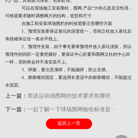
代产品，其表面为浸塑，包塑处理。
可以在现场施工安装围柱，围网,产品*大特点是灵活性强，
可根据要求随时调整网片的结构，造型和尺寸
在施工和安装球场围栏的时候需要注意哪些方面
1、预埋安装要保证基坑的深度统一，否则立柱放入基坑后
将很难保证在一条水平线上。
2、预埋件安装，由于事先要将预埋件放入基坑浇筑，所以
预埋件的间距一定要把握好，要保证中心距要和围网立柱的中心距
一样，否则将会对不准安装不上。
3、焊接，要注意满焊，不能漏焊，防止生锈。
4、膨胀螺丝固定，要选用长度适中的膨胀螺丝，不能超过
水泥层。
上一篇：
简述运动场围网的技术要求有哪些
下一篇：
一起了解一下球场围网验收标准是···
返回上一页