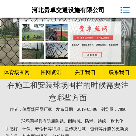
体育场围网厂家

河北贵卓交通设施有限公司
球场围网
客户案例
围网资讯
生产车间
体育场围网
围网资讯
关于我们
联系我们
在施工和安装球场围栏的时候需要注
关于我们
意哪些方面
联系我们
作者：体育场围网厂家 发布日期：2019-05-06 浏览量：7896
球场围栏具有防腐防锈、耐酸碱、防潮、绝缘、耐老化、
手感好、环保、寿命长等特点，是传统油漆、镀锌等涂膜的更新换