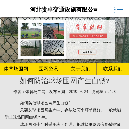
体育场围网厂家

河北贵卓交通设施有限公司
球场围网
客户案例
围网资讯
生产车间
体育场围网
围网资讯
关于我们
联系我们
如何防治球场围网产生白锈?
关于我们
作者：体育场围网 发布日期：2019-05-24 浏览量：2128
联系我们
如何防治球场围网产生白锈?
只要从球场围网生产中、存放处两个环节做好。一般就能
防止球场围网白锈产生。
球场围网生产时采用表面处理。把球场围网浸入铬酸溶液