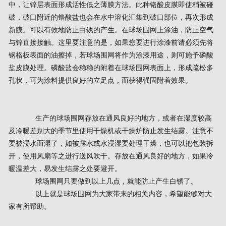
中，让锌层表面形成活性低之薄膜方法。此种铬酸皮膜即使稍被碰
破，破口附近的铬酸盐也会在水中溶化汇集到破口部位，再次形成
新膜。可以有效地防止白锈的产生。在球场围网上涂油，防止空气
与锌直接接触。这里要注意的是，如果您要进行涂漆前请必须先将
钢格板表面的油擦掉，若球场围网将作为涂漆用途，则可施予磷酸
盐皮膜处理。磷酸盐会稳稳的附着在球场围网表面上，形成疏松多
孔状，可为涂料提供良好的立足点，而获得强固附着效果。
生产的球场围网存放在通风良好的地方，或者在湿度较高
及冷暖差别大的季节里使用干燥机或干燥炉防止发生结露。注意不
要被浸水而湿了，如被露水或水浸湿要处理干燥，也可以把包装拆
开，使用风扇等之进行送风吹干。存放在通风良好的地方，如果冷
暖温差大，易发生结露之处要避开。
球场围网只要做到以上几点，就能防止产生白锈了。
以上就是球场围网为大家带来的相关内容，希望能够对大
家有所帮助。